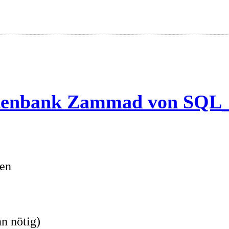
atenbank Zammad von SQL
hen
n nötig)