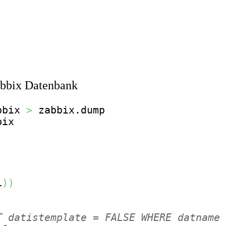
abbix Datenbank
bbix 
>
 zabbix.dump

bix
1
)
)
T datistemplate = FALSE WHERE datname 