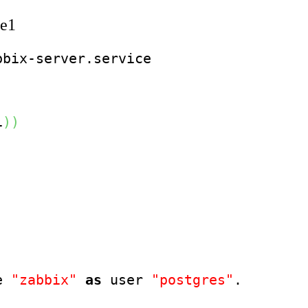
te1
1
)
)
e 
"zabbix"
as
 user 
"postgres"