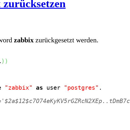
 zurücksetzen
sword
zabbix
zurückgesetzt werden.
1
)
)
e 
"zabbix"
as
 user 
"postgres"
.

='$2a$12$c7O74eKyKV5rGZRcN2XEp..tDmB7c