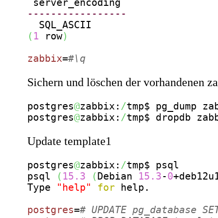
-----------------
(
1
 row
)
zabbix
=
#\q
Sichern und löschen der vorhandenen z
postgres
@
zabbix:
/
tmp$ pg_dump za
​postgres
@
zabbix:
/
tmp$ dropdb zab
Update template1
​postgres
@
zabbix:
/
tmp$ psql

psql 
(
15.3
(
Debian 
15.3
-
0
+deb12u
Type 
"help"
for
 help.

postgres
=
# UPDATE pg_database SE