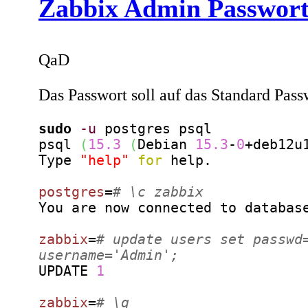
Zabbix Admin Passwort
QaD
Das Passwort soll auf das Standard Pas
sudo
-u
 postgres psql 

psql 
(
15.3
(
Debian 
15.3
-
0
+deb12u
Type 
"help"
for
 help.

postgres
=
# \c zabbix
You are now connected to databas
zabbix
=
# update users set passwd
username='Admin';
UPDATE 
1
zabbix
=
# \q