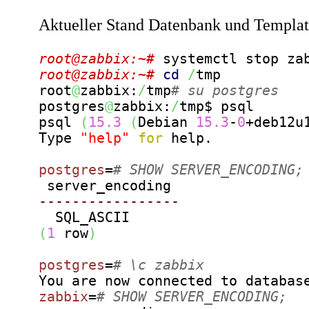
Aktueller Stand Datenbank und Templa
root@zabbix:~# 
root@zabbix:~# 
cd
/
tmp

root
@
zabbix:
/
tmp
# su postgres
postgres
@
zabbix:
/
tmp$ psql

psql 
(
15.3
(
Debian 
15.3
-
0
+deb12u
Type 
"help"
for
 help.

postgres
=
# SHOW SERVER_ENCODING;
-----------------
(
1
 row
)
postgres
=
# \c zabbix
You are now connected to databas
zabbix
=
# SHOW SERVER_ENCODING;