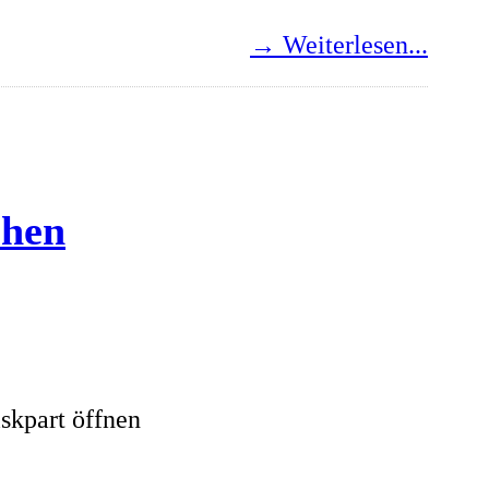
→ Weiterlesen...
chen
iskpart öffnen